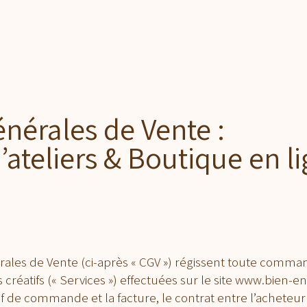
ACCUEIL
RÉSERVEZ VOTRE ATELIER
BOUTIQUE
nérales de Vente :
’ateliers & Boutique en l
ales de Vente (ci-après « CGV ») régissent toute comman
s créatifs (« Services ») effectuées sur le site www.bien-en
if de commande et la facture, le contrat entre l’acheteur («