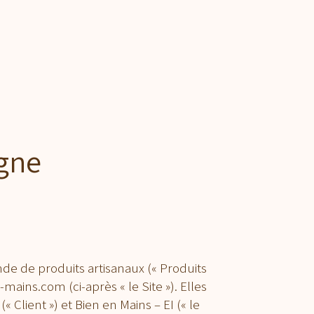
À PROPOS
CARTE CADEAU
CONTACT
igne
de de produits artisanaux (« Produits
-mains.com (ci-après « le Site »). Elles
 Client ») et Bien en Mains – EI (« le